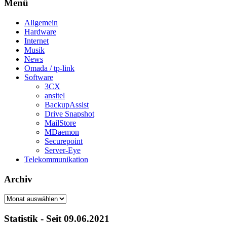
Menü
Allgemein
Hardware
Internet
Musik
News
Omada / tp-link
Software
3CX
ansitel
BackupAssist
Drive Snapshot
MailStore
MDaemon
Securepoint
Server-Eye
Telekommunikation
Archiv
Archiv
Statistik - Seit 09.06.2021