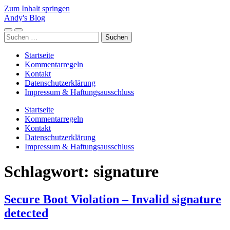
Zum Inhalt springen
Andy's Blog
Mobile-
Suchfeld
Suchen
Menü
ein-/ausblenden
nach:
ein-/ausblenden
Startseite
Kommentarregeln
Kontakt
Datenschutzerklärung
Impressum & Haftungsausschluss
Startseite
Kommentarregeln
Kontakt
Datenschutzerklärung
Impressum & Haftungsausschluss
Schlagwort:
signature
Secure Boot Violation – Invalid signature
detected