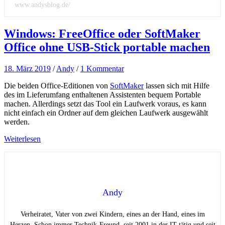
www.andysblog.de/
Windows: FreeOffice oder SoftMaker
Office ohne USB-Stick portable machen
18. März 2019
/
Andy
/
1 Kommentar
Die beiden Office-Editionen von
SoftMaker
lassen sich mit Hilfe
des im Lieferumfang enthaltenen Assistenten bequem Portable
machen. Allerdings setzt das Tool ein Laufwerk voraus, es kann
nicht einfach ein Ordner auf dem gleichen Laufwerk ausgewählt
werden.
Weiterlesen
Andy
Verheiratet, Vater von zwei Kindern, eines an der Hand, eines im
Herzen. Schon immer Technik-Freund, seit 2001 in der IT tätig und seit