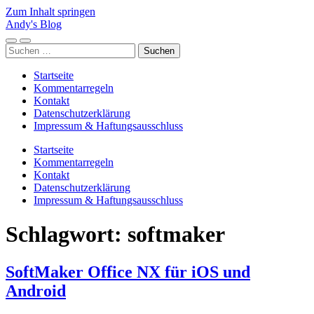
Zum Inhalt springen
Andy's Blog
Mobile-
Suchfeld
Suchen
Menü
ein-/ausblenden
nach:
ein-/ausblenden
Startseite
Kommentarregeln
Kontakt
Datenschutzerklärung
Impressum & Haftungsausschluss
Startseite
Kommentarregeln
Kontakt
Datenschutzerklärung
Impressum & Haftungsausschluss
Schlagwort:
softmaker
SoftMaker Office NX für iOS und
Android