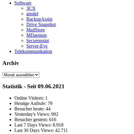
Software
3CX
ansitel
BackupAssist
Drive Snapshot
MailStore
MDaemon
Securepoint
Server-Eye
Telekommunikation
Archiv
Archiv
Statistik - Seit 09.06.2021
Online Visitors:
1
Heutige Aufrufe:
79
Besucher heute:
44
Yesterday's Views:
992
Besucher gestern:
616
Last 7 Days Views:
8.918
Last 30 Days Views:
42.711