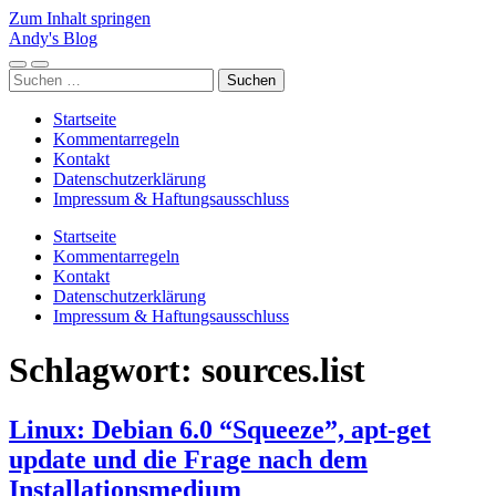
Zum Inhalt springen
Andy's Blog
Mobile-
Suchfeld
Suchen
Menü
ein-/ausblenden
nach:
ein-/ausblenden
Startseite
Kommentarregeln
Kontakt
Datenschutzerklärung
Impressum & Haftungsausschluss
Startseite
Kommentarregeln
Kontakt
Datenschutzerklärung
Impressum & Haftungsausschluss
Schlagwort:
sources.list
Linux: Debian 6.0 “Squeeze”, apt-get
update und die Frage nach dem
Installationsmedium