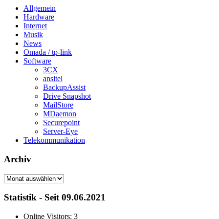
Allgemein
Hardware
Internet
Musik
News
Omada / tp-link
Software
3CX
ansitel
BackupAssist
Drive Snapshot
MailStore
MDaemon
Securepoint
Server-Eye
Telekommunikation
Archiv
Archiv
Statistik - Seit 09.06.2021
Online Visitors:
3