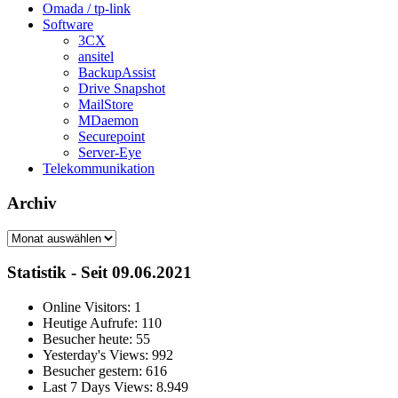
Omada / tp-link
Software
3CX
ansitel
BackupAssist
Drive Snapshot
MailStore
MDaemon
Securepoint
Server-Eye
Telekommunikation
Archiv
Archiv
Statistik - Seit 09.06.2021
Online Visitors:
1
Heutige Aufrufe:
110
Besucher heute:
55
Yesterday's Views:
992
Besucher gestern:
616
Last 7 Days Views:
8.949