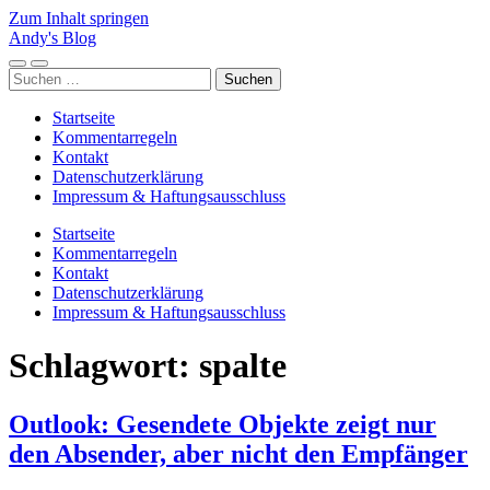
Zum Inhalt springen
Andy's Blog
Mobile-
Suchfeld
Suchen
Menü
ein-/ausblenden
nach:
ein-/ausblenden
Startseite
Kommentarregeln
Kontakt
Datenschutzerklärung
Impressum & Haftungsausschluss
Startseite
Kommentarregeln
Kontakt
Datenschutzerklärung
Impressum & Haftungsausschluss
Schlagwort:
spalte
Outlook: Gesendete Objekte zeigt nur
den Absender, aber nicht den Empfänger