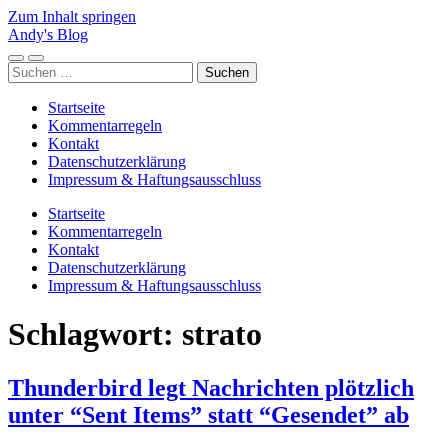
Zum Inhalt springen
Andy's Blog
Mobile-
Suchfeld
Suchen
Menü
ein-/ausblenden
nach:
ein-/ausblenden
Startseite
Kommentarregeln
Kontakt
Datenschutzerklärung
Impressum & Haftungsausschluss
Startseite
Kommentarregeln
Kontakt
Datenschutzerklärung
Impressum & Haftungsausschluss
Schlagwort:
strato
Thunderbird legt Nachrichten plötzlich
unter “Sent Items” statt “Gesendet” ab