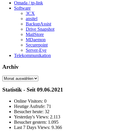
Omada / tp-link
Software
3CX
ansitel
BackupAssist
Drive Snapshot
MailStore
MDaemon
Securepoint
Server-Eye
Telekommunikation
Archiv
Archiv
Statistik - Seit 09.06.2021
Online Visitors:
0
Heutige Aufrufe:
71
Besucher heute:
32
Yesterday's Views:
2.113
Besucher gestern:
1.095
Last 7 Days Views:
9.366