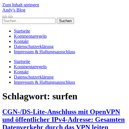
Zum Inhalt springen
Andy's Blog
Mobile-
Suchfeld
Suchen
Menü
ein-/ausblenden
nach:
ein-/ausblenden
Startseite
Kommentarregeln
Kontakt
Datenschutzerklärung
Impressum & Haftungsausschluss
Startseite
Kommentarregeln
Kontakt
Datenschutzerklärung
Impressum & Haftungsausschluss
Schlagwort:
surfen
CGN-/DS-Lite-Anschluss mit OpenVPN
und öffentlicher IPv4-Adresse: Gesamten
Datenverkehr durch das VPN leiten