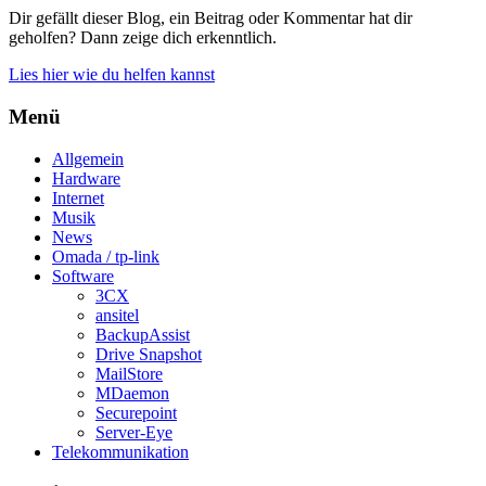
Dir gefällt dieser Blog, ein Beitrag oder Kommentar hat dir
geholfen? Dann zeige dich erkenntlich.
Lies hier wie du helfen kannst
Menü
Allgemein
Hardware
Internet
Musik
News
Omada / tp-link
Software
3CX
ansitel
BackupAssist
Drive Snapshot
MailStore
MDaemon
Securepoint
Server-Eye
Telekommunikation