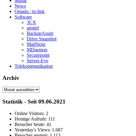
Musik
News
Omada / tp-link
Software
3CX
ansitel
BackupAssist
Drive Snapshot
MailStore
MDaemon
Securepoint
Server-Eye
Telekommunikation
Archiv
Archiv
Statistik - Seit 09.06.2021
Online Visitors:
2
Heutige Aufrufe:
111
Besucher heute:
41
Yesterday's Views:
1.687
Besucher gestern:
1.113