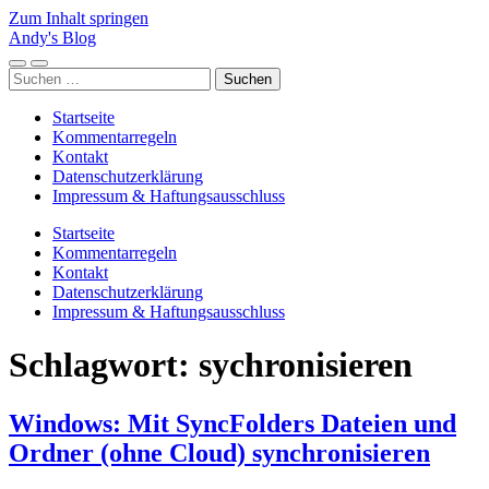
Zum Inhalt springen
Andy's Blog
Mobile-
Suchfeld
Suchen
Menü
ein-/ausblenden
nach:
ein-/ausblenden
Startseite
Kommentarregeln
Kontakt
Datenschutzerklärung
Impressum & Haftungsausschluss
Startseite
Kommentarregeln
Kontakt
Datenschutzerklärung
Impressum & Haftungsausschluss
Schlagwort:
sychronisieren
Windows: Mit SyncFolders Dateien und
Ordner (ohne Cloud) synchronisieren