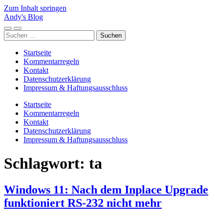
Zum Inhalt springen
Andy's Blog
Mobile-
Suchfeld
Suchen
Menü
ein-/ausblenden
nach:
ein-/ausblenden
Startseite
Kommentarregeln
Kontakt
Datenschutzerklärung
Impressum & Haftungsausschluss
Startseite
Kommentarregeln
Kontakt
Datenschutzerklärung
Impressum & Haftungsausschluss
Schlagwort:
ta
Windows 11: Nach dem Inplace Upgrade
funktioniert RS-232 nicht mehr