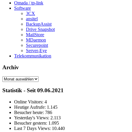
Omada / tp-link
Software
3CX
ansitel
BackupAssist
Drive Snapshot
MailStore
MDaemon
Securepoint
Server-Eye
Telekommunikation
Archiv
Archiv
Statistik - Seit 09.06.2021
Online Visitors:
4
Heutige Aufrufe:
1.145
Besucher heute:
786
Yesterday's Views:
2.113
Besucher gestern:
1.095
Last 7 Days Views:
10.440