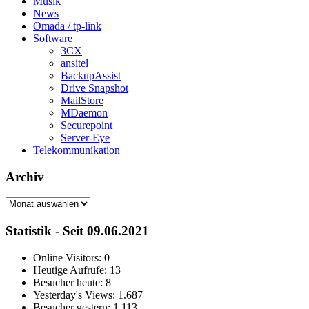
Musik
News
Omada / tp-link
Software
3CX
ansitel
BackupAssist
Drive Snapshot
MailStore
MDaemon
Securepoint
Server-Eye
Telekommunikation
Archiv
Archiv
Statistik - Seit 09.06.2021
Online Visitors:
0
Heutige Aufrufe:
13
Besucher heute:
8
Yesterday's Views:
1.687
Besucher gestern:
1.113