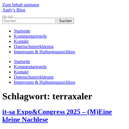
Zum Inhalt springen
Andy's Blog
Mobile-
Suchfeld
Suchen
Menü
ein-/ausblenden
nach:
ein-/ausblenden
Startseite
Kommentarregeln
Kontakt
Datenschutzerklärung
Impressum & Haftungsausschluss
Startseite
Kommentarregeln
Kontakt
Datenschutzerklärung
Impressum & Haftungsausschluss
Schlagwort:
terraxaler
it-sa Expo&Congress 2025 – (M)Eine
kleine Nachlese