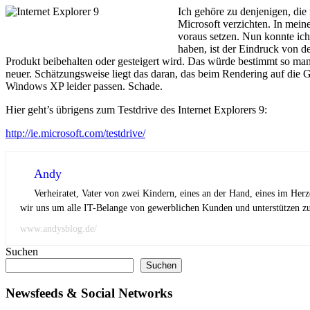
Ich gehöre zu denjenigen, die
Microsoft verzichten. In mein
voraus setzen. Nun konnte ich
haben, ist der Eindruck von de
Produkt beibehalten oder gesteigert wird. Das würde bestimmt so man
neuer. Schätzungsweise liegt das daran, das beim Rendering auf d
Windows XP leider passen. Schade.
Hier geht’s übrigens zum Testdrive des Internet Explorers 9:
http://ie.microsoft.com/testdrive/
Andy
Verheiratet, Vater von zwei Kindern, eines an der Hand, eines im Her
wir uns um alle IT-Belange von gewerblichen Kunden und unterstützen zus
www.andysblog.de/
Suchen
Suchen
Newsfeeds & Social Networks