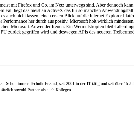
 meist mit Firefox und Co. im Netz unterwegs sind. Aber dennoch kann
em Fall liegt das meist an ActiveX das für so manchen Anwendungsfall b
 es auch nicht lassen, einen ersten Blick auf die Internet Explorer P
r Performance her durch aus positiv. Microsoft holt wirklich mindesten
chen Microsoft-Anwender freuen. Ein Wermutstropfen bleibt allerdings
ie GPU zurück gegriffen wird und deswegen APIs des neueren Treiber
zen. Schon immer Technik-Freund, seit 2001 in der IT tätig und seit über 15 J
ätzlich sowohl Partner als auch Kollegen.