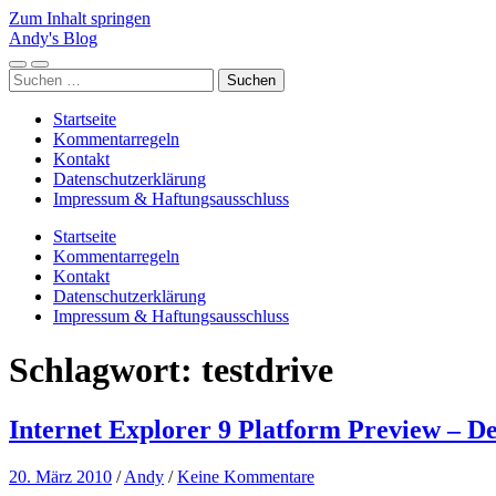
Zum Inhalt springen
Andy's Blog
Mobile-
Suchfeld
Suchen
Menü
ein-/ausblenden
nach:
ein-/ausblenden
Startseite
Kommentarregeln
Kontakt
Datenschutzerklärung
Impressum & Haftungsausschluss
Startseite
Kommentarregeln
Kontakt
Datenschutzerklärung
Impressum & Haftungsausschluss
Schlagwort:
testdrive
Internet Explorer 9 Platform Preview – D
20. März 2010
/
Andy
/
Keine Kommentare