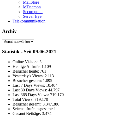
MailStore
MDaemon
Securepoint
Server-Eye
Telekommunikation
Archiv
Archiv
Statistik - Seit 09.06.2021
Online Visitors:
3
Heutige Aufrufe:
1.109
Besucher heute:
761
Yesterday's Views:
2.113
Besucher gestern:
1.095
Last 7 Days Views:
10.404
Last 30 Days Views:
44.797
Last 365 Days Views:
719.170
Total Views:
719.170
Besucher gesamt:
3.347.386
Seitenaufrufe insgesamt:
1
Gesamt Beiträge:
3.474