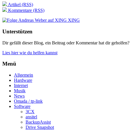
Artikel (RSS)
Kommentare (RSS)
XING
Unterstützen
Dir gefällt dieser Blog, ein Beitrag oder Kommentar hat dir geholfen?
Lies hier wie du helfen kannst
Menü
Allgemein
Hardware
Internet
Musik
News
Omada / tp-link
Software
3CX
ansitel
BackupAssist
Drive Snapshot