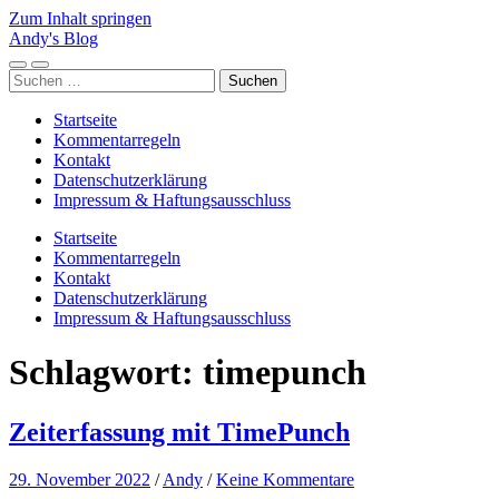
Zum Inhalt springen
Andy's Blog
Mobile-
Suchfeld
Suchen
Menü
ein-/ausblenden
nach:
ein-/ausblenden
Startseite
Kommentarregeln
Kontakt
Datenschutzerklärung
Impressum & Haftungsausschluss
Startseite
Kommentarregeln
Kontakt
Datenschutzerklärung
Impressum & Haftungsausschluss
Schlagwort:
timepunch
Zeiterfassung mit TimePunch
29. November 2022
/
Andy
/
Keine Kommentare