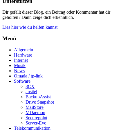
Unterstützen
Dir gefällt dieser Blog, ein Beitrag oder Kommentar hat dir
geholfen? Dann zeige dich erkenntlich.
Lies hier wie du helfen kannst
Menü
Allgemein
Hardware
Internet
Musik
News
Omada / tp-link
Software
3CX
ansitel
BackupAssist
Drive Snapshot
MailStore
MDaemon
Securepoint
Server-Eye
Telekommunikation