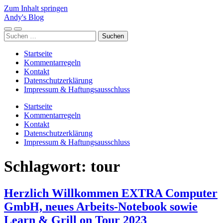
Zum Inhalt springen
Andy's Blog
Mobile-
Suchfeld
Suchen
Menü
ein-/ausblenden
nach:
ein-/ausblenden
Startseite
Kommentarregeln
Kontakt
Datenschutzerklärung
Impressum & Haftungsausschluss
Startseite
Kommentarregeln
Kontakt
Datenschutzerklärung
Impressum & Haftungsausschluss
Schlagwort:
tour
Herzlich Willkommen EXTRA Computer
GmbH, neues Arbeits-Notebook sowie
Learn & Grill on Tour 2023