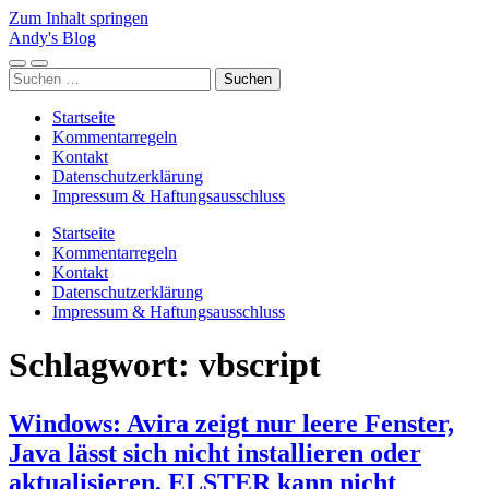
Zum Inhalt springen
Andy's Blog
Mobile-
Suchfeld
Suchen
Menü
ein-/ausblenden
nach:
ein-/ausblenden
Startseite
Kommentarregeln
Kontakt
Datenschutzerklärung
Impressum & Haftungsausschluss
Startseite
Kommentarregeln
Kontakt
Datenschutzerklärung
Impressum & Haftungsausschluss
Schlagwort:
vbscript
Windows: Avira zeigt nur leere Fenster,
Java lässt sich nicht installieren oder
aktualisieren, ELSTER kann nicht