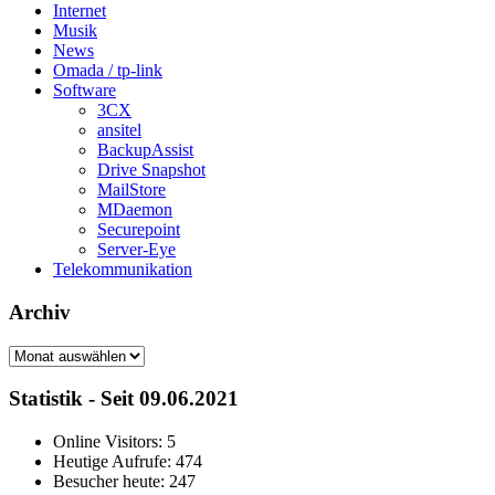
Internet
Musik
News
Omada / tp-link
Software
3CX
ansitel
BackupAssist
Drive Snapshot
MailStore
MDaemon
Securepoint
Server-Eye
Telekommunikation
Archiv
Archiv
Statistik - Seit 09.06.2021
Online Visitors:
5
Heutige Aufrufe:
474
Besucher heute:
247