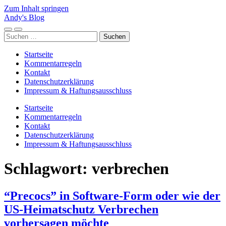
Zum Inhalt springen
Andy's Blog
Mobile-
Suchfeld
Suchen
Menü
ein-/ausblenden
nach:
ein-/ausblenden
Startseite
Kommentarregeln
Kontakt
Datenschutzerklärung
Impressum & Haftungsausschluss
Startseite
Kommentarregeln
Kontakt
Datenschutzerklärung
Impressum & Haftungsausschluss
Schlagwort:
verbrechen
“Precocs” in Software-Form oder wie der
US-Heimatschutz Verbrechen
vorhersagen möchte