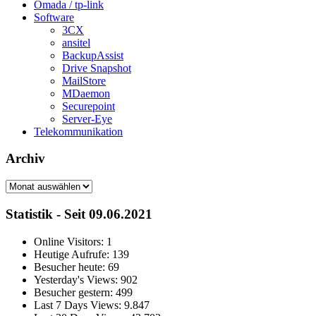
Omada / tp-link
Software
3CX
ansitel
BackupAssist
Drive Snapshot
MailStore
MDaemon
Securepoint
Server-Eye
Telekommunikation
Archiv
Archiv
Statistik - Seit 09.06.2021
Online Visitors:
1
Heutige Aufrufe:
139
Besucher heute:
69
Yesterday's Views:
902
Besucher gestern:
499
Last 7 Days Views:
9.847