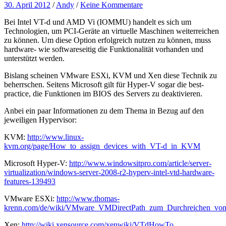
30. April 2012
/
Andy
/
Keine Kommentare
Bei Intel VT-d und AMD Vi (IOMMU) handelt es sich um
Technologien, um PCI-Geräte an virtuelle Maschinen weiterreichen
zu können. Um diese Option erfolgreich nutzen zu können, muss
hardware- wie softwareseitig die Funktionalität vorhanden und
unterstützt werden.
Bislang scheinen VMware ESXi, KVM und Xen diese Technik zu
beherrschen. Seitens Microsoft gilt für Hyper-V sogar die best-
practice, die Funktionen im BIOS des Servers zu deaktivieren.
Anbei ein paar Informationen zu dem Thema in Bezug auf den
jeweiligen Hypervisor:
KVM:
http://www.linux-
kvm.org/page/How_to_assign_devices_with_VT-d_in_KVM
Microsoft Hyper-V:
http://www.windowsitpro.com/article/server-
virtualization/windows-server-2008-r2-hyperv-intel-vtd-hardware-
features-139493
VMware ESXi:
http://www.thomas-
krenn.com/de/wiki/VMware_VMDirectPath_zum_Durchreichen_vo
Xen:
http://wiki.xensource.com/xenwiki/VTdHowTo