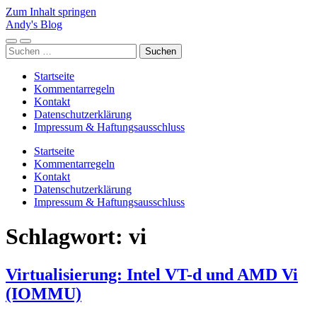
Zum Inhalt springen
Andy's Blog
Mobile-
Suchfeld
Suchen
Menü
ein-/ausblenden
nach:
ein-/ausblenden
Startseite
Kommentarregeln
Kontakt
Datenschutzerklärung
Impressum & Haftungsausschluss
Startseite
Kommentarregeln
Kontakt
Datenschutzerklärung
Impressum & Haftungsausschluss
Schlagwort:
vi
Virtualisierung: Intel VT-d und AMD Vi
(IOMMU)