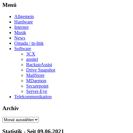
Menü
Allgemein
Hardware
Internet
Musik
News
Omada / tp-link
Software
3CX
ansitel
BackupAssist
Drive Snapshot
MailStore
MDaemon
Securepoint
Server-Eye
Telekommunikation
Archiv
Archiv
Statistik - Seit 09.06.2021