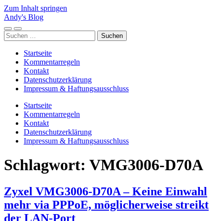
Zum Inhalt springen
Andy's Blog
Mobile-
Suchfeld
Suchen
Menü
ein-/ausblenden
nach:
ein-/ausblenden
Startseite
Kommentarregeln
Kontakt
Datenschutzerklärung
Impressum & Haftungsausschluss
Startseite
Kommentarregeln
Kontakt
Datenschutzerklärung
Impressum & Haftungsausschluss
Schlagwort:
VMG3006-D70A
Zyxel VMG3006-D70A – Keine Einwahl
mehr via PPPoE, möglicherweise streikt
der LAN-Port