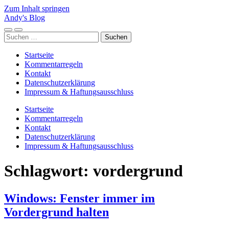
Zum Inhalt springen
Andy's Blog
Mobile-
Suchfeld
Suchen
Menü
ein-/ausblenden
nach:
ein-/ausblenden
Startseite
Kommentarregeln
Kontakt
Datenschutzerklärung
Impressum & Haftungsausschluss
Startseite
Kommentarregeln
Kontakt
Datenschutzerklärung
Impressum & Haftungsausschluss
Schlagwort:
vordergrund
Windows: Fenster immer im
Vordergrund halten