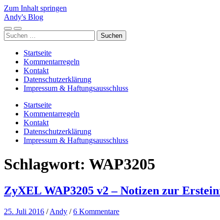
Zum Inhalt springen
Andy's Blog
Mobile-
Suchfeld
Suchen
Menü
ein-/ausblenden
nach:
ein-/ausblenden
Startseite
Kommentarregeln
Kontakt
Datenschutzerklärung
Impressum & Haftungsausschluss
Startseite
Kommentarregeln
Kontakt
Datenschutzerklärung
Impressum & Haftungsausschluss
Schlagwort:
WAP3205
ZyXEL WAP3205 v2 – Notizen zur Erstein
25. Juli 2016
/
Andy
/
6 Kommentare