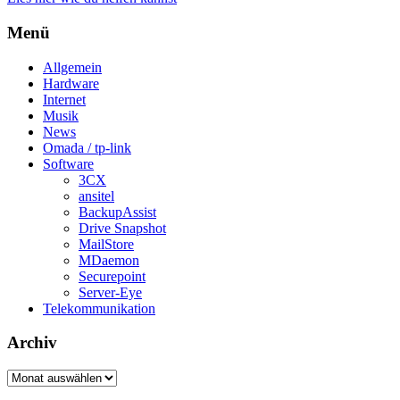
Menü
Allgemein
Hardware
Internet
Musik
News
Omada / tp-link
Software
3CX
ansitel
BackupAssist
Drive Snapshot
MailStore
MDaemon
Securepoint
Server-Eye
Telekommunikation
Archiv
Archiv