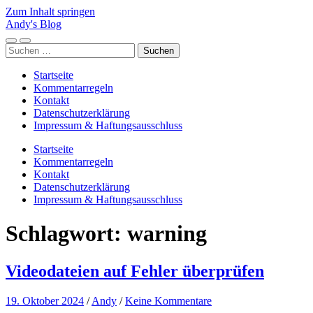
Zum Inhalt springen
Andy's Blog
Mobile-
Suchfeld
Suchen
Menü
ein-/ausblenden
nach:
ein-/ausblenden
Startseite
Kommentarregeln
Kontakt
Datenschutzerklärung
Impressum & Haftungsausschluss
Startseite
Kommentarregeln
Kontakt
Datenschutzerklärung
Impressum & Haftungsausschluss
Schlagwort:
warning
Videodateien auf Fehler überprüfen
19. Oktober 2024
/
Andy
/
Keine Kommentare