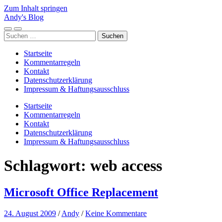
Zum Inhalt springen
Andy's Blog
Mobile-
Suchfeld
Suchen
Menü
ein-/ausblenden
nach:
ein-/ausblenden
Startseite
Kommentarregeln
Kontakt
Datenschutzerklärung
Impressum & Haftungsausschluss
Startseite
Kommentarregeln
Kontakt
Datenschutzerklärung
Impressum & Haftungsausschluss
Schlagwort:
web access
Microsoft Office Replacement
24. August 2009
/
Andy
/
Keine Kommentare