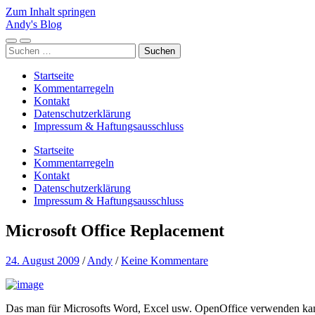
Zum Inhalt springen
Andy's Blog
Mobile-
Suchfeld
Suchen
Menü
ein-/ausblenden
nach:
ein-/ausblenden
Startseite
Kommentarregeln
Kontakt
Datenschutzerklärung
Impressum & Haftungsausschluss
Startseite
Kommentarregeln
Kontakt
Datenschutzerklärung
Impressum & Haftungsausschluss
Microsoft Office Replacement
24. August 2009
/
Andy
/
Keine Kommentare
Das man für Microsofts Word, Excel usw. OpenOffice verwenden kann 