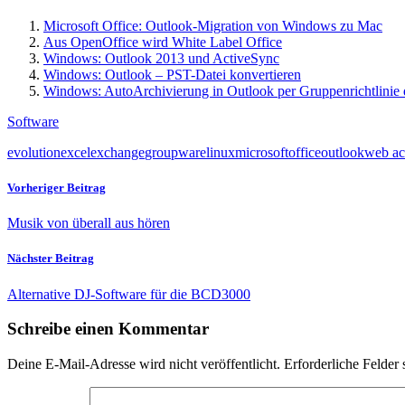
Microsoft Office: Outlook-Migration von Windows zu Mac
Aus OpenOffice wird White Label Office
Windows: Outlook 2013 und ActiveSync
Windows: Outlook – PST-Datei konvertieren
Windows: AutoArchivierung in Outlook per Gruppenrichtlinie 
Software
evolution
excel
exchange
groupware
linux
microsoft
office
outlook
web ac
Vorheriger Beitrag
Musik von überall aus hören
Nächster Beitrag
Alternative DJ-Software für die BCD3000
Schreibe einen Kommentar
Deine E-Mail-Adresse wird nicht veröffentlicht.
Erforderliche Felder 