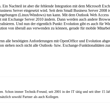
 Ein Nachteil ist aber die fehlende Integration mit dem Microsoft E
iness Server eingesetzt wird. Seit dem Small Business Server 2008 ist
 Umgebungen (Linux/Windows) tun kann. Mit dem Outlook Web Access 
 erst mit Exchange Server 2010 ändern. Dann werden auch andere Browser 
realisieren. Und nun der eigentlich Punkt: Evolution gibt es auch fü
tion von überall aus verwenden zu können, gerade für mobile Mitarbeite
 denn alle benötigten Anforderungen mit OpenOffice und Evolution abg
n stehen noch nicht alle Outlook- bzw. Exchange-Funktionalitäten zu
zen. Schon immer Technik-Freund, seit 2001 in der IT tätig und seit über 15 J
ätzlich sowohl Partner als auch Kollegen.