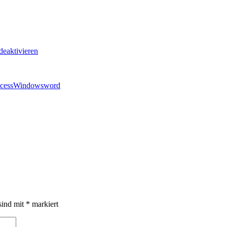
deaktivieren
cess
Windows
word
sind mit
*
markiert