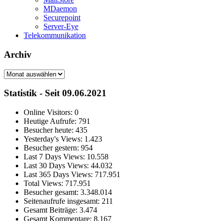
MDaemon
Securepoint
Server-Eye
Telekommunikation
Archiv
Archiv
Statistik - Seit 09.06.2021
Online Visitors:
0
Heutige Aufrufe:
791
Besucher heute:
435
Yesterday's Views:
1.423
Besucher gestern:
954
Last 7 Days Views:
10.558
Last 30 Days Views:
44.032
Last 365 Days Views:
717.951
Total Views:
717.951
Besucher gesamt:
3.348.014
Seitenaufrufe insgesamt:
211
Gesamt Beiträge:
3.474
Gesamt Kommentare:
8.167