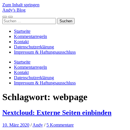
Zum Inhalt springen
Andy's Blog
Mobile-
Suchfeld
Suchen
Menü
ein-/ausblenden
nach:
ein-/ausblenden
Startseite
Kommentarregeln
Kontakt
Datenschutzerklärung
Impressum & Haftungsausschluss
Startseite
Kommentarregeln
Kontakt
Datenschutzerklärung
Impressum & Haftungsausschluss
Schlagwort:
webpage
Nextcloud: Externe Seiten einbinden
10. März 2020
/
Andy
/
5 Kommentare