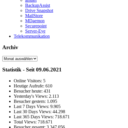
ansitel
BackupAssist
Drive Snapshot
MailStore
MDaemon
Securepoint
Server-Eye
Telekommunikation
Archiv
Archiv
Statistik - Seit 09.06.2021
Online Visitors:
5
Heutige Aufrufe:
610
Besucher heute:
431
Yesterday's Views:
2.113
Besucher gestern:
1.095
Last 7 Days Views:
9.905
Last 30 Days Views:
44.298
Last 365 Days Views:
718.671
Total Views:
718.671
Besucher gesamt:
3.347.056