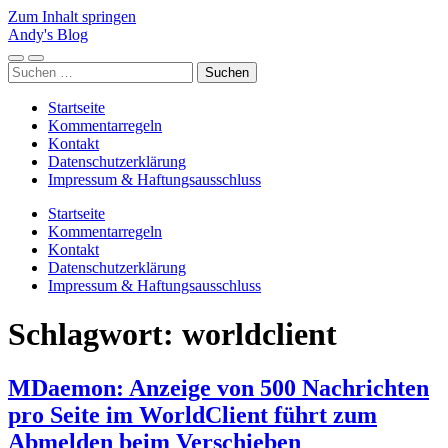
Zum Inhalt springen
Andy's Blog
Mobile-
Suchfeld
Suchen
Menü
ein-/ausblenden
nach:
ein-/ausblenden
Startseite
Kommentarregeln
Kontakt
Datenschutzerklärung
Impressum & Haftungsausschluss
Startseite
Kommentarregeln
Kontakt
Datenschutzerklärung
Impressum & Haftungsausschluss
Schlagwort:
worldclient
MDaemon: Anzeige von 500 Nachrichten
pro Seite im WorldClient führt zum
Abmelden beim Verschieben