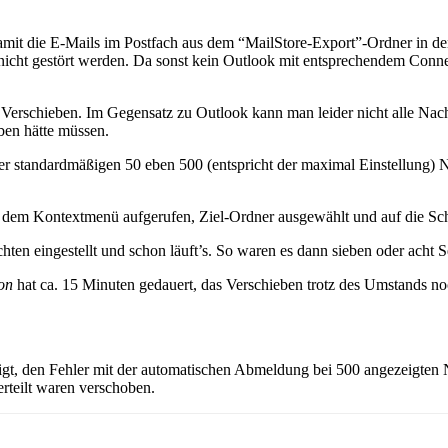
it die E-Mails im Postfach aus dem “MailStore-Export”-Ordner in den e
 nicht gestört werden. Da sonst kein Outlook mit entsprechendem Conn
 Verschieben. Im Gegensatz zu Outlook kann man leider nicht alle Nac
ben hätte müssen.
t der standardmäßigen 50 eben 500 (entspricht der maximal Einstellun
s dem Kontextmenü aufgerufen, Ziel-Ordner ausgewählt und auf die Sch
ten eingestellt und schon läuft’s. So waren es dann sieben oder acht 
on
hat ca. 15 Minuten gedauert, das Verschieben trotz des Umstands no
igt, den Fehler mit der automatischen Abmeldung bei 500 angezeigten N
rteilt waren verschoben.