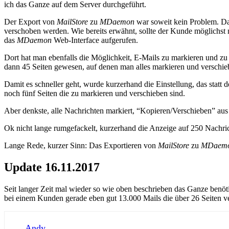
ich das Ganze auf dem Server durchgeführt.
Der Export von
MailStore
zu
MDaemon
war soweit kein Problem. Dam
verschoben werden. Wie bereits erwähnt, sollte der Kunde möglichst
das
MDaemon
Web-Interface aufgerufen.
Dort hat man ebenfalls die Möglichkeit, E-Mails zu markieren und zu
dann 45 Seiten gewesen, auf denen man alles markieren und verschie
Damit es schneller geht, wurde kurzerhand die Einstellung, das stat
noch fünf Seiten die zu markieren und verschieben sind.
Aber denkste, alle Nachrichten markiert, “Kopieren/Verschieben” au
Ok nicht lange rumgefackelt, kurzerhand die Anzeige auf 250 Nachrich
Lange Rede, kurzer Sinn: Das Exportieren von
MailStore
zu
MDaem
Update 16.11.2017
Seit langer Zeit mal wieder so wie oben beschrieben das Ganze benöt
bei einem Kunden gerade eben gut 13.000 Mails die über 26 Seiten ve
Andy