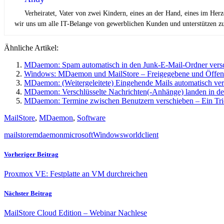
Verheiratet, Vater von zwei Kindern, eines an der Hand, eines im Her
wir uns um alle IT-Belange von gewerblichen Kunden und unterstützen zus
Ähnliche Artikel:
MDaemon: Spam automatisch in den Junk-E-Mail-Ordner versc
Windows: MDaemon und MailStore – Freigegebene und Öffent
MDaemon: (Weitergeleitete) Eingehende Mails automatisch ve
MDaemon: Verschlüsselte Nachrichten(-Anhänge) landen in de
MDaemon: Termine zwischen Benutzern verschieben – Ein Tri
MailStore
,
MDaemon
,
Software
mailstore
mdaemon
microsoft
Windows
worldclient
Vorheriger Beitrag
Proxmox VE: Festplatte an VM durchreichen
Nächster Beitrag
MailStore Cloud Edition – Webinar Nachlese