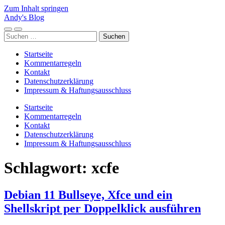
Zum Inhalt springen
Andy's Blog
Mobile-
Suchfeld
Suchen
Menü
ein-/ausblenden
nach:
ein-/ausblenden
Startseite
Kommentarregeln
Kontakt
Datenschutzerklärung
Impressum & Haftungsausschluss
Startseite
Kommentarregeln
Kontakt
Datenschutzerklärung
Impressum & Haftungsausschluss
Schlagwort:
xcfe
Debian 11 Bullseye, Xfce und ein
Shellskript per Doppelklick ausführen