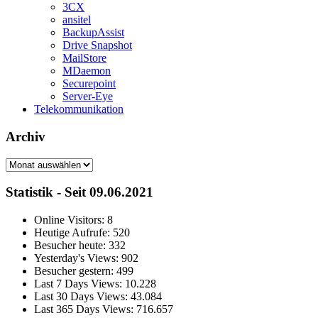
3CX
ansitel
BackupAssist
Drive Snapshot
MailStore
MDaemon
Securepoint
Server-Eye
Telekommunikation
Archiv
Archiv
Statistik - Seit 09.06.2021
Online Visitors:
8
Heutige Aufrufe:
520
Besucher heute:
332
Yesterday's Views:
902
Besucher gestern:
499
Last 7 Days Views:
10.228
Last 30 Days Views:
43.084
Last 365 Days Views:
716.657