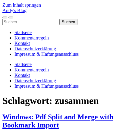
Zum Inhalt springen
Andy's Blog
Mobile-
Suchfeld
Suchen
Menü
ein-/ausblenden
nach:
ein-/ausblenden
Startseite
Kommentarregeln
Kontakt
Datenschutzerklärung
Impressum & Haftungsausschluss
Startseite
Kommentarregeln
Kontakt
Datenschutzerklärung
Impressum & Haftungsausschluss
Schlagwort:
zusammen
Windows: Pdf Split and Merge with
Bookmark Import