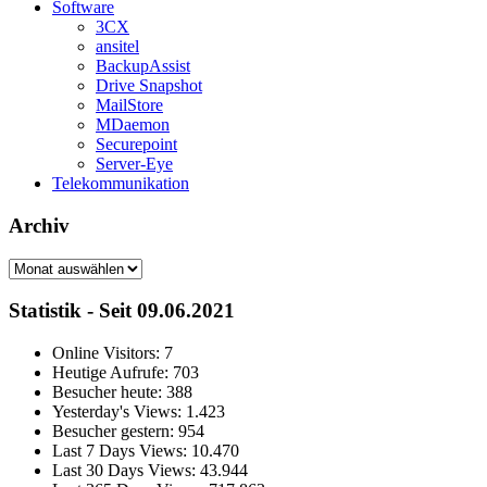
Software
3CX
ansitel
BackupAssist
Drive Snapshot
MailStore
MDaemon
Securepoint
Server-Eye
Telekommunikation
Archiv
Archiv
Statistik - Seit 09.06.2021
Online Visitors:
7
Heutige Aufrufe:
703
Besucher heute:
388
Yesterday's Views:
1.423
Besucher gestern:
954
Last 7 Days Views:
10.470
Last 30 Days Views:
43.944