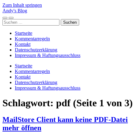
Zum Inhalt springen
Andy's Blog
Mobile-
Suchfeld
Suchen
Menü
ein-/ausblenden
nach:
ein-/ausblenden
Startseite
Kommentarregeln
Kontakt
Datenschutzerklärung
Impressum & Haftungsausschluss
Startseite
Kommentarregeln
Kontakt
Datenschutzerklärung
Impressum & Haftungsausschluss
Schlagwort:
pdf
(Seite 1 von 3)
MailStore Client kann keine PDF-Datei
mehr öffnen