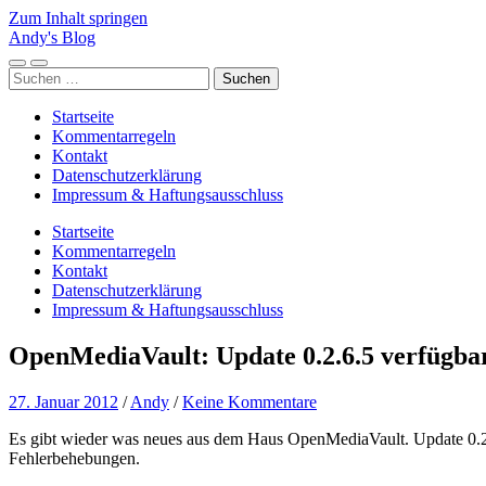
Zum Inhalt springen
Andy's Blog
Mobile-
Suchfeld
Suchen
Menü
ein-/ausblenden
nach:
ein-/ausblenden
Startseite
Kommentarregeln
Kontakt
Datenschutzerklärung
Impressum & Haftungsausschluss
Startseite
Kommentarregeln
Kontakt
Datenschutzerklärung
Impressum & Haftungsausschluss
OpenMediaVault: Update 0.2.6.5 verfügba
27. Januar 2012
/
Andy
/
Keine Kommentare
Es gibt wieder was neues aus dem Haus OpenMediaVault. Update 0.2.6.
Fehlerbehebungen.