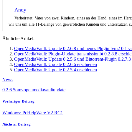
Andy
Verheiratet, Vater von zwei Kindern, eines an der Hand, eines im Her
wir uns um alle IT-Belange von gewerblichen Kunden und unterstützen zus
Ähnliche Artikel:
OpenMediaVault: Update 0.2.6.8 und neues Plugin lvm2 0.1 ver
OpenMediaVault: Plugin-Update transmissionbt 0.2.8.8 erschi
OpenMediaVault: Update 0.2.5.6 und Bittorrent-Plugin 0.2.7.3
OpenMediaVault: Update 0.2.6.6 erschienen
OpenMediaVault: Update 0.2.5.4 erschienen
News
0.2.6.5
omv
openmediavault
update
Vorheriger Beitrag
Windows: PcHelpWare V2 RC1
Nächster Beitrag