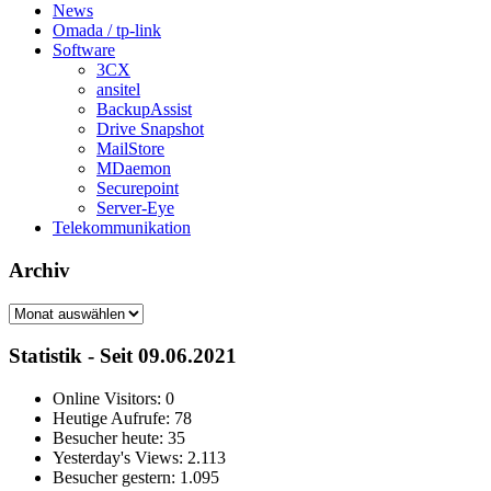
News
Omada / tp-link
Software
3CX
ansitel
BackupAssist
Drive Snapshot
MailStore
MDaemon
Securepoint
Server-Eye
Telekommunikation
Archiv
Archiv
Statistik - Seit 09.06.2021
Online Visitors:
0
Heutige Aufrufe:
78
Besucher heute:
35
Yesterday's Views:
2.113
Besucher gestern:
1.095