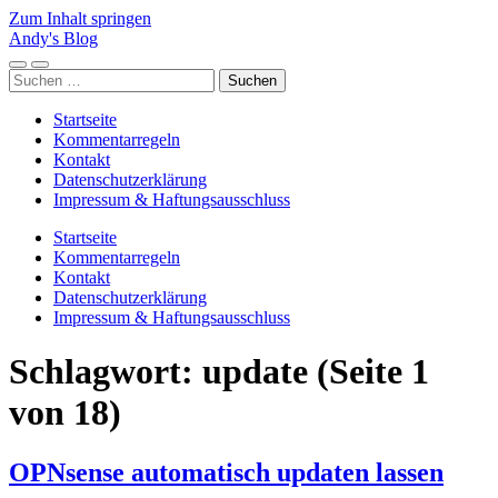
Zum Inhalt springen
Andy's Blog
Mobile-
Suchfeld
Suchen
Menü
ein-/ausblenden
nach:
ein-/ausblenden
Startseite
Kommentarregeln
Kontakt
Datenschutzerklärung
Impressum & Haftungsausschluss
Startseite
Kommentarregeln
Kontakt
Datenschutzerklärung
Impressum & Haftungsausschluss
Schlagwort:
update
(Seite 1
von 18)
OPNsense automatisch updaten lassen