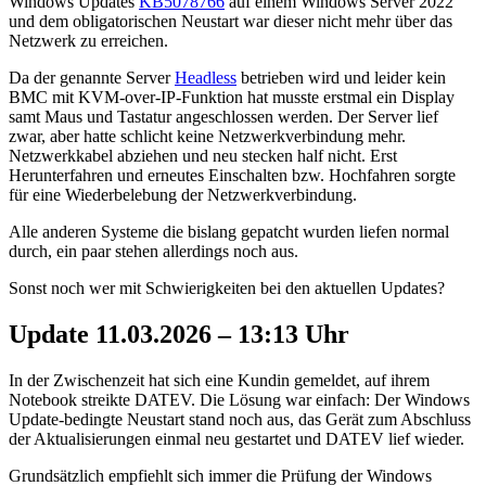
Windows Updates
KB5078766
auf einem Windows Server 2022
und dem obligatorischen Neustart war dieser nicht mehr über das
Netzwerk zu erreichen.
Da der genannte Server
Headless
betrieben wird und leider kein
BMC mit KVM-over-IP-Funktion hat musste erstmal ein Display
samt Maus und Tastatur angeschlossen werden. Der Server lief
zwar, aber hatte schlicht keine Netzwerkverbindung mehr.
Netzwerkkabel abziehen und neu stecken half nicht. Erst
Herunterfahren und erneutes Einschalten bzw. Hochfahren sorgte
für eine Wiederbelebung der Netzwerkverbindung.
Alle anderen Systeme die bislang gepatcht wurden liefen normal
durch, ein paar stehen allerdings noch aus.
Sonst noch wer mit Schwierigkeiten bei den aktuellen Updates?
Update 11.03.2026 – 13:13 Uhr
In der Zwischenzeit hat sich eine Kundin gemeldet, auf ihrem
Notebook streikte DATEV. Die Lösung war einfach: Der Windows
Update-bedingte Neustart stand noch aus, das Gerät zum Abschluss
der Aktualisierungen einmal neu gestartet und DATEV lief wieder.
Grundsätzlich empfiehlt sich immer die Prüfung der Windows