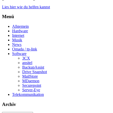
Lies hier wie du helfen kannst
Menü
Allgemein
Hardware
Internet
Musik
News
Omada / tp-link
Software
3CX
ansitel
BackupAssist
Drive Snapshot
MailStore
MDaemon
Securepoint
Server-Eye
Telekommunikation
Archiv