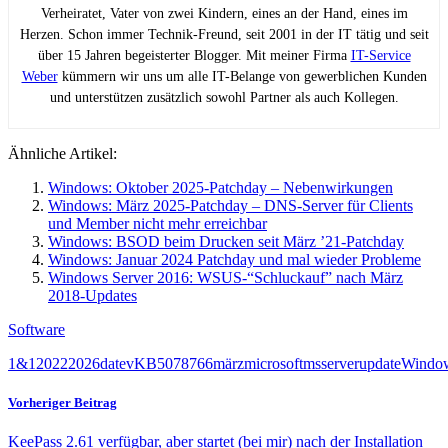
Verheiratet, Vater von zwei Kindern, eines an der Hand, eines im
Herzen. Schon immer Technik-Freund, seit 2001 in der IT tätig und seit
über 15 Jahren begeisterter Blogger. Mit meiner Firma
IT-Service
Weber
kümmern wir uns um alle IT-Belange von gewerblichen Kunden
und unterstützen zusätzlich sowohl Partner als auch Kollegen.
Ähnliche Artikel:
Windows: Oktober 2025-Patchday – Nebenwirkungen
Windows: März 2025-Patchday – DNS-Server für Clients
und Member nicht mehr erreichbar
Windows: BSOD beim Drucken seit März ’21-Patchday
Windows: Januar 2024 Patchday und mal wieder Probleme
Windows Server 2016: WSUS-“Schluckauf” nach März
2018-Updates
Software
1&1
2022
2026
datev
KB5078766
märz
microsoft
ms
server
update
Windo
Vorheriger Beitrag
KeePass 2.61 verfügbar, aber startet (bei mir) nach der Installation