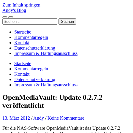
Zum Inhalt springen
Andy's Blog
Mobile-
Suchfeld
Suchen
Menü
ein-/ausblenden
nach:
ein-/ausblenden
Startseite
Kommentarregeln
Kontakt
Datenschutzerklärung
Impressum & Haftungsausschluss
Startseite
Kommentarregeln
Kontakt
Datenschutzerklärung
Impressum & Haftungsausschluss
OpenMediaVault: Update 0.2.7.2
veröffentlicht
13. März 2012
/
Andy
/
Keine Kommentare
Für die NAS-Software OpenMediaVault ist das Update 0.2.7.2