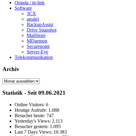
Omada / tp-link
Software
3CX
ansitel
BackupAssist
Drive Snapshot
MailStore
MDaemon
Securepoint
Server-Eye
Telekommunikation
Archiv
Archiv
Statistik - Seit 09.06.2021
Online Visitors:
6
Heutige Aufrufe:
1.088
Besucher heute:
747
Yesterday's Views:
2.113
Besucher gestern:
1.095
Last 7 Days Views:
10.383