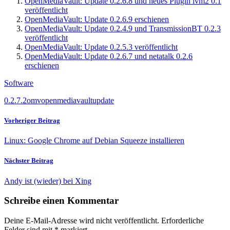
OpenMediaVault: Update 0.2.6.8 und neues Plugin lvm2 0.1
veröffentlicht
OpenMediaVault: Update 0.2.6.9 erschienen
OpenMediaVault: Update 0.2.4.9 und TransmissionBT 0.2.3
veröffentlicht
OpenMediaVault: Update 0.2.5.3 veröffentlicht
OpenMediaVault: Update 0.2.6.7 und netatalk 0.2.6
erschienen
Software
0.2.7.2
omv
openmediavault
update
Vorheriger Beitrag
Linux: Google Chrome auf Debian Squeeze installieren
Nächster Beitrag
Andy ist (wieder) bei Xing
Schreibe einen Kommentar
Deine E-Mail-Adresse wird nicht veröffentlicht.
Erforderliche
Felder sind mit
*
markiert