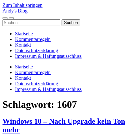
Zum Inhalt springen
Andy's Blog
Mobile-
Suchfeld
Suchen
Menü
ein-/ausblenden
nach:
ein-/ausblenden
Startseite
Kommentarregeln
Kontakt
Datenschutzerklärung
Impressum & Haftungsausschluss
Startseite
Kommentarregeln
Kontakt
Datenschutzerklärung
Impressum & Haftungsausschluss
Schlagwort:
1607
Windows 10 – Nach Upgrade kein Ton
mehr