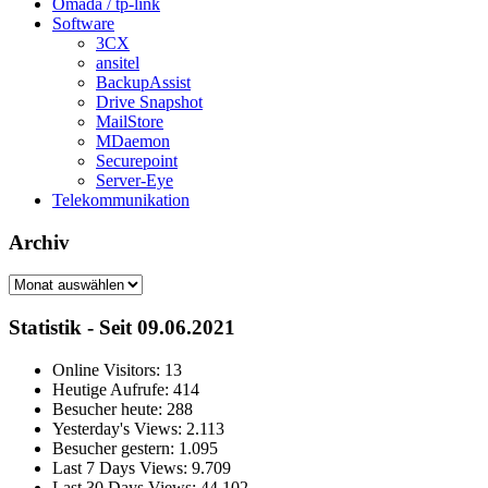
Omada / tp-link
Software
3CX
ansitel
BackupAssist
Drive Snapshot
MailStore
MDaemon
Securepoint
Server-Eye
Telekommunikation
Archiv
Archiv
Statistik - Seit 09.06.2021
Online Visitors:
13
Heutige Aufrufe:
414
Besucher heute:
288
Yesterday's Views:
2.113
Besucher gestern:
1.095
Last 7 Days Views:
9.709
Last 30 Days Views:
44.102