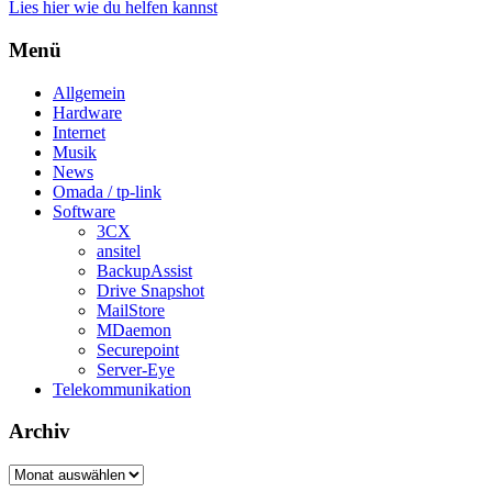
Lies hier wie du helfen kannst
Menü
Allgemein
Hardware
Internet
Musik
News
Omada / tp-link
Software
3CX
ansitel
BackupAssist
Drive Snapshot
MailStore
MDaemon
Securepoint
Server-Eye
Telekommunikation
Archiv
Archiv