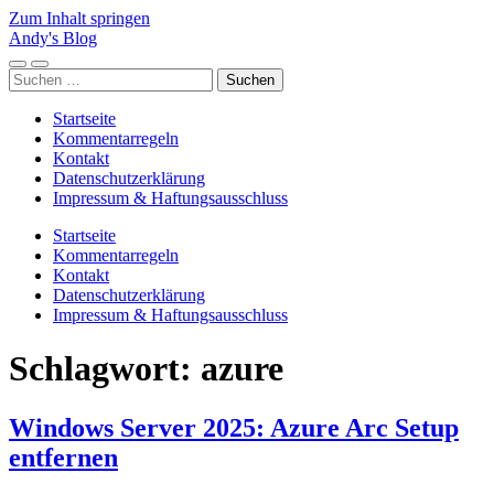
Zum Inhalt springen
Andy's Blog
Mobile-
Suchfeld
Suchen
Menü
ein-/ausblenden
nach:
ein-/ausblenden
Startseite
Kommentarregeln
Kontakt
Datenschutzerklärung
Impressum & Haftungsausschluss
Startseite
Kommentarregeln
Kontakt
Datenschutzerklärung
Impressum & Haftungsausschluss
Schlagwort:
azure
Windows Server 2025: Azure Arc Setup
entfernen