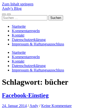
Zum Inhalt springen
Andy's Blog
Mobile-
Suchfeld
Suchen
Menü
ein-/ausblenden
nach:
ein-/ausblenden
Startseite
Kommentarregeln
Kontakt
Datenschutzerklärung
Impressum & Haftungsausschluss
Startseite
Kommentarregeln
Kontakt
Datenschutzerklärung
Impressum & Haftungsausschluss
Schlagwort:
bücher
Facebook-Einstieg
24. Januar 2014
/
Andy
/
Keine Kommentare