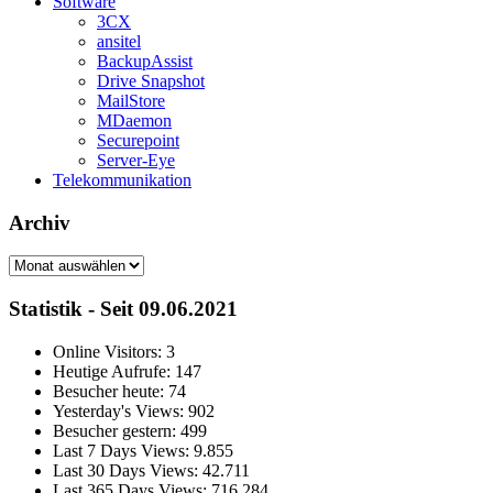
Software
3CX
ansitel
BackupAssist
Drive Snapshot
MailStore
MDaemon
Securepoint
Server-Eye
Telekommunikation
Archiv
Archiv
Statistik - Seit 09.06.2021
Online Visitors:
3
Heutige Aufrufe:
147
Besucher heute:
74
Yesterday's Views:
902
Besucher gestern:
499
Last 7 Days Views:
9.855
Last 30 Days Views:
42.711
Last 365 Days Views:
716.284