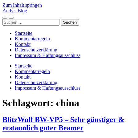
Zum Inhalt springen
Andy's Blog
Mobile-
Suchfeld
Suchen
Menü
ein-/ausblenden
nach:
ein-/ausblenden
Startseite
Kommentarregeln
Kontakt
Datenschutzerklärung
Impressum & Haftungsausschluss
Startseite
Kommentarregeln
Kontakt
Datenschutzerklärung
Impressum & Haftungsausschluss
Schlagwort:
china
BlitzWolf BW-VP5 – Sehr günstiger &
erstaunlich guter Beamer