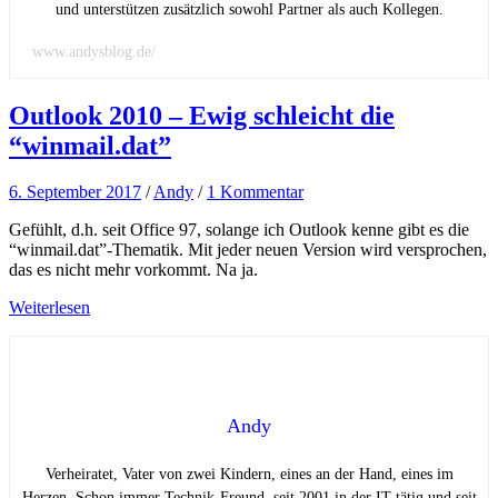
und unterstützen zusätzlich sowohl Partner als auch Kollegen.
www.andysblog.de/
Outlook 2010 – Ewig schleicht die
“winmail.dat”
6. September 2017
/
Andy
/
1 Kommentar
Gefühlt, d.h. seit Office 97, solange ich Outlook kenne gibt es die
“winmail.dat”-Thematik. Mit jeder neuen Version wird versprochen,
das es nicht mehr vorkommt. Na ja.
Weiterlesen
Andy
Verheiratet, Vater von zwei Kindern, eines an der Hand, eines im
Herzen. Schon immer Technik-Freund, seit 2001 in der IT tätig und seit