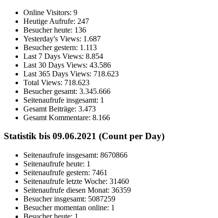
Online Visitors:
9
Heutige Aufrufe:
247
Besucher heute:
136
Yesterday's Views:
1.687
Besucher gestern:
1.113
Last 7 Days Views:
8.854
Last 30 Days Views:
43.586
Last 365 Days Views:
718.623
Total Views:
718.623
Besucher gesamt:
3.345.666
Seitenaufrufe insgesamt:
1
Gesamt Beiträge:
3.473
Gesamt Kommentare:
8.166
Statistik bis 09.06.2021 (Count per Day)
Seitenaufrufe insgesamt: 8670866
Seitenaufrufe heute: 1
Seitenaufrufe gestern: 7461
Seitenaufrufe letzte Woche: 31460
Seitenaufrufe diesen Monat: 36359
Besucher insgesamt: 5087259
Besucher momentan online: 1
Besucher heute: 1