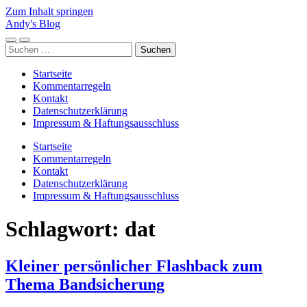
Zum Inhalt springen
Andy's Blog
Mobile-
Suchfeld
Suchen
Menü
ein-/ausblenden
nach:
ein-/ausblenden
Startseite
Kommentarregeln
Kontakt
Datenschutzerklärung
Impressum & Haftungsausschluss
Startseite
Kommentarregeln
Kontakt
Datenschutzerklärung
Impressum & Haftungsausschluss
Schlagwort:
dat
Kleiner persönlicher Flashback zum
Thema Bandsicherung