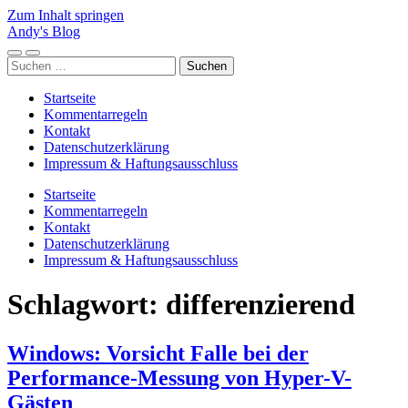
Zum Inhalt springen
Andy's Blog
Mobile-
Suchfeld
Suchen
Menü
ein-/ausblenden
nach:
ein-/ausblenden
Startseite
Kommentarregeln
Kontakt
Datenschutzerklärung
Impressum & Haftungsausschluss
Startseite
Kommentarregeln
Kontakt
Datenschutzerklärung
Impressum & Haftungsausschluss
Schlagwort:
differenzierend
Windows: Vorsicht Falle bei der
Performance-Messung von Hyper-V-
Gästen