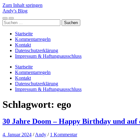
Zum Inhalt springen
Andy's Blog
Mobile-
Suchfeld
Suchen
Menü
ein-/ausblenden
nach:
ein-/ausblenden
Startseite
Kommentarregeln
Kontakt
Datenschutzerklärung
Impressum & Haftungsausschluss
Startseite
Kommentarregeln
Kontakt
Datenschutzerklärung
Impressum & Haftungsausschluss
Schlagwort:
ego
30 Jahre Doom – Happy Birthday und auf d
4. Januar 2024
/
Andy
/
1 Kommentar