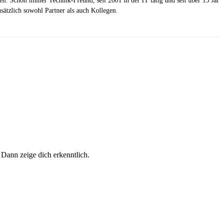
zen. Schon immer Technik-Freund, seit 2001 in der IT tätig und seit über 15 J
ätzlich sowohl Partner als auch Kollegen.
 Dann zeige dich erkenntlich.