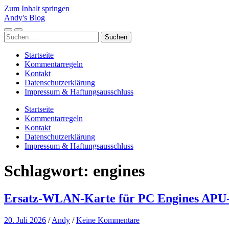
Zum Inhalt springen
Andy's Blog
Mobile-
Suchfeld
Suchen
Menü
ein-/ausblenden
nach:
ein-/ausblenden
Startseite
Kommentarregeln
Kontakt
Datenschutzerklärung
Impressum & Haftungsausschluss
Startseite
Kommentarregeln
Kontakt
Datenschutzerklärung
Impressum & Haftungsausschluss
Schlagwort:
engines
Ersatz-WLAN-Karte für PC Engines APU-
20. Juli 2026
/
Andy
/
Keine Kommentare