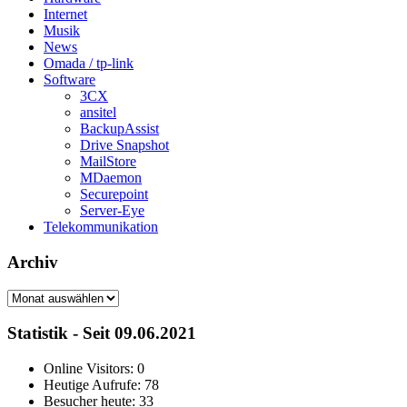
Internet
Musik
News
Omada / tp-link
Software
3CX
ansitel
BackupAssist
Drive Snapshot
MailStore
MDaemon
Securepoint
Server-Eye
Telekommunikation
Archiv
Archiv
Statistik - Seit 09.06.2021
Online Visitors:
0
Heutige Aufrufe:
78
Besucher heute:
33