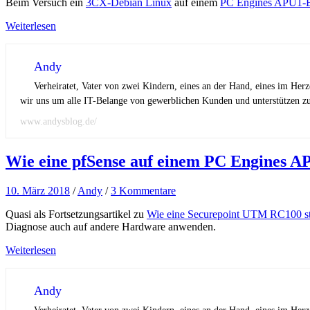
Beim Versuch ein
3CX-Debian Linux
auf einem
PC Engines APU1-
Weiterlesen
Andy
Verheiratet, Vater von zwei Kindern, eines an der Hand, eines im Her
wir uns um alle IT-Belange von gewerblichen Kunden und unterstützen zus
www.andysblog.de/
Wie eine pfSense auf einem PC Engines AP
10. März 2018
/
Andy
/
3 Kommentare
Quasi als Fortsetzungsartikel zu
Wie eine Securepoint UTM RC100 sti
Diagnose auch auf andere Hardware anwenden.
Weiterlesen
Andy