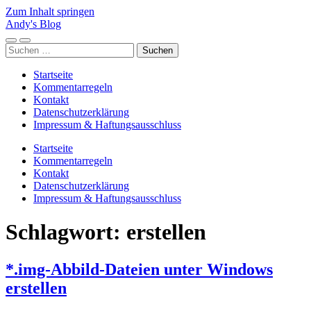
Zum Inhalt springen
Andy's Blog
Mobile-
Suchfeld
Suchen
Menü
ein-/ausblenden
nach:
ein-/ausblenden
Startseite
Kommentarregeln
Kontakt
Datenschutzerklärung
Impressum & Haftungsausschluss
Startseite
Kommentarregeln
Kontakt
Datenschutzerklärung
Impressum & Haftungsausschluss
Schlagwort:
erstellen
*.img-Abbild-Dateien unter Windows
erstellen