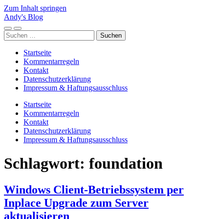
Zum Inhalt springen
Andy's Blog
Mobile-
Suchfeld
Suchen
Menü
ein-/ausblenden
nach:
ein-/ausblenden
Startseite
Kommentarregeln
Kontakt
Datenschutzerklärung
Impressum & Haftungsausschluss
Startseite
Kommentarregeln
Kontakt
Datenschutzerklärung
Impressum & Haftungsausschluss
Schlagwort:
foundation
Windows Client-Betriebssystem per
Inplace Upgrade zum Server
aktualisieren