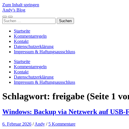
Zum Inhalt springen
Andy's Blog
Mobile-
Suchfeld
Suchen
Menü
ein-/ausblenden
nach:
ein-/ausblenden
Startseite
Kommentarregeln
Kontakt
Datenschutzerklärung
Impressum & Haftungsausschluss
Startseite
Kommentarregeln
Kontakt
Datenschutzerklärung
Impressum & Haftungsausschluss
Schlagwort:
freigabe
(Seite 1 vo
Windows: Backup via Netzwerk auf USB-Fes
6. Februar 2026
/
Andy
/
5 Kommentare