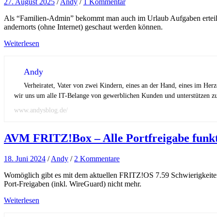
27. August 2025
/
Andy
/
1 Kommentar
Als “Familien-Admin” bekommt man auch im Urlaub Aufgaben erteilt. D
andernorts (ohne Internet) geschaut werden können.
Weiterlesen
Andy
Verheiratet, Vater von zwei Kindern, eines an der Hand, eines im Her
wir uns um alle IT-Belange von gewerblichen Kunden und unterstützen zus
www.andysblog.de/
AVM FRITZ!Box – Alle Portfreigabe funkt
18. Juni 2024
/
Andy
/
2 Kommentare
Womöglich gibt es mit dem aktuellen FRITZ!OS 7.59 Schwierigkeite
Port-Freigaben (inkl. WireGuard) nicht mehr.
Weiterlesen