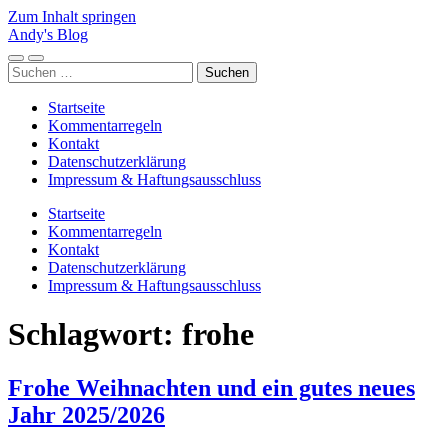
Zum Inhalt springen
Andy's Blog
Mobile-
Suchfeld
Suchen
Menü
ein-/ausblenden
nach:
ein-/ausblenden
Startseite
Kommentarregeln
Kontakt
Datenschutzerklärung
Impressum & Haftungsausschluss
Startseite
Kommentarregeln
Kontakt
Datenschutzerklärung
Impressum & Haftungsausschluss
Schlagwort:
frohe
Frohe Weihnachten und ein gutes neues
Jahr 2025/2026