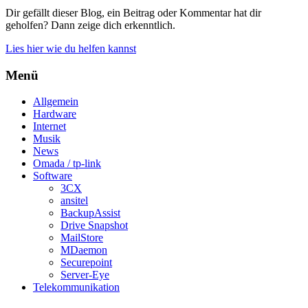
Dir gefällt dieser Blog, ein Beitrag oder Kommentar hat dir
geholfen? Dann zeige dich erkenntlich.
Lies hier wie du helfen kannst
Menü
Allgemein
Hardware
Internet
Musik
News
Omada / tp-link
Software
3CX
ansitel
BackupAssist
Drive Snapshot
MailStore
MDaemon
Securepoint
Server-Eye
Telekommunikation