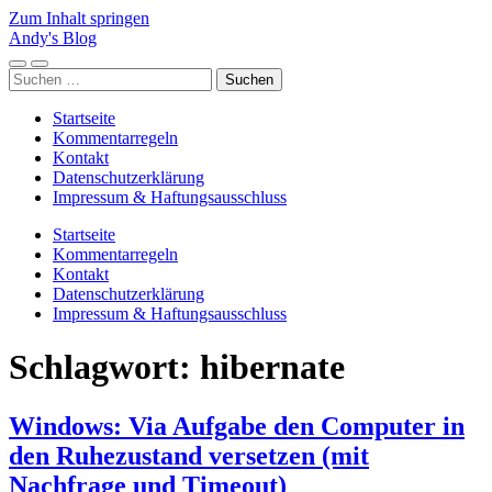
Zum Inhalt springen
Andy's Blog
Mobile-
Suchfeld
Suchen
Menü
ein-/ausblenden
nach:
ein-/ausblenden
Startseite
Kommentarregeln
Kontakt
Datenschutzerklärung
Impressum & Haftungsausschluss
Startseite
Kommentarregeln
Kontakt
Datenschutzerklärung
Impressum & Haftungsausschluss
Schlagwort:
hibernate
Windows: Via Aufgabe den Computer in
den Ruhezustand versetzen (mit
Nachfrage und Timeout)