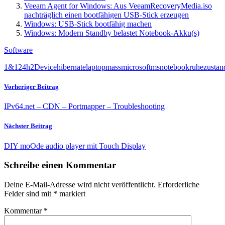
Veeam Agent for Windows: Aus VeeamRecoveryMedia.iso
nachträglich einen bootfähigen USB-Stick erzeugen
Windows: USB-Stick bootfähig machen
Windows: Modern Standby belastet Notebook-Akku(s)
Software
1&1
24h2
Device
hibernate
laptop
mass
microsoft
ms
notebook
ruhezustan
Vorheriger Beitrag
IPv64.net – CDN – Portmapper – Troubleshooting
Nächster Beitrag
DIY moOde audio player mit Touch Display
Schreibe einen Kommentar
Deine E-Mail-Adresse wird nicht veröffentlicht.
Erforderliche
Felder sind mit
*
markiert
Kommentar
*