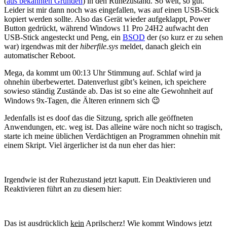
(
aus bekannten Gründen
) in den Ruhezustand. So weit, so gut.
Leider ist mir dann noch was eingefallen, was auf einen USB-Stick
kopiert werden sollte. Also das Gerät wieder aufgeklappt, Power
Button gedrückt, während Windows 11 Pro 24H2 aufwacht den
USB-Stick angesteckt und Peng, ein
BSOD
der (so kurz er zu sehen
war) irgendwas mit der
hiberfile.sys
meldet, danach gleich ein
automatischer Reboot.
Mega, da kommt um 00:13 Uhr Stimmung auf. Schlaf wird ja
ohnehin überbewertet. Datenverlust gibt’s keinen, ich speichere
sowieso ständig Zustände ab. Das ist so eine alte Gewohnheit auf
Windows 9x-Tagen, die Älteren erinnern sich 😉
Jedenfalls ist es doof das die Sitzung, sprich alle geöffneten
Anwendungen, etc. weg ist. Das alleine wäre noch nicht so tragisch,
starte ich meine üblichen Verdächtigen an Programmen ohnehin mit
einem Skript. Viel ärgerlicher ist da nun eher das hier:
Irgendwie ist der Ruhezustand jetzt kaputt. Ein Deaktivieren und
Reaktivieren führt an zu diesem hier:
Das ist ausdrücklich
kein
Aprilscherz! Wie kommt Windows jetzt