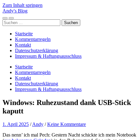
Zum Inhalt springen
Andy's Blog
Mobile-
Suchfeld
Suchen
Menü
ein-/ausblenden
nach:
ein-/ausblenden
Startseite
Kommentarregeln
Kontakt
Datenschutzerklärung
Impressum & Haftungsausschluss
Startseite
Kommentarregeln
Kontakt
Datenschutzerklärung
Impressum & Haftungsausschluss
Windows: Ruhezustand dank USB-Stick
kaputt
1. April 2025
/
Andy
/
Keine Kommentare
Das nenn’ ich mal Pech: Gestern Nacht schickte ich mein Notebook