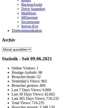
ansitel
BackupAssist
Drive Snapshot
MailStore
MDaemon
Securepoint
Server-Eye
Telekommunikation
Archiv
Archiv
Statistik - Seit 09.06.2021
Online Visitors:
1
Heutige Aufrufe:
98
Besucher heute:
52
Yesterday's Views:
902
Besucher gestern:
499
Last 7 Days Views:
9.806
Last 30 Days Views:
42.662
Last 365 Days Views:
716.235
Total Views:
716.235
Besucher gesamt:
3.348.130