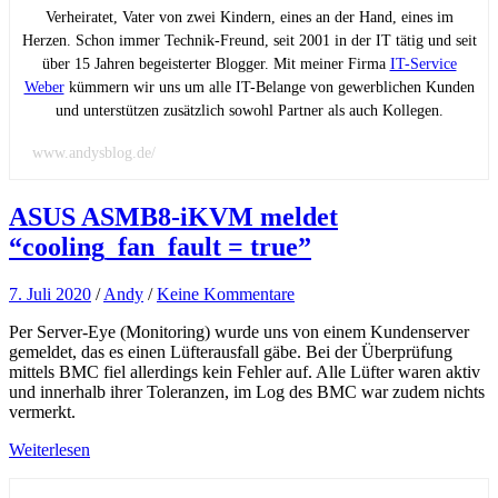
Verheiratet, Vater von zwei Kindern, eines an der Hand, eines im
Herzen. Schon immer Technik-Freund, seit 2001 in der IT tätig und seit
über 15 Jahren begeisterter Blogger. Mit meiner Firma
IT-Service
Weber
kümmern wir uns um alle IT-Belange von gewerblichen Kunden
und unterstützen zusätzlich sowohl Partner als auch Kollegen.
www.andysblog.de/
ASUS ASMB8-iKVM meldet
“cooling_fan_fault = true”
7. Juli 2020
/
Andy
/
Keine Kommentare
Per Server-Eye (Monitoring) wurde uns von einem Kundenserver
gemeldet, das es einen Lüfterausfall gäbe. Bei der Überprüfung
mittels BMC fiel allerdings kein Fehler auf. Alle Lüfter waren aktiv
und innerhalb ihrer Toleranzen, im Log des BMC war zudem nichts
vermerkt.
Weiterlesen