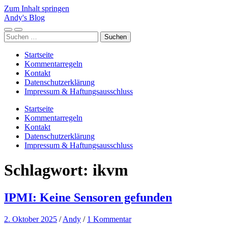
Zum Inhalt springen
Andy's Blog
Mobile-
Suchfeld
Suchen
Menü
ein-/ausblenden
nach:
ein-/ausblenden
Startseite
Kommentarregeln
Kontakt
Datenschutzerklärung
Impressum & Haftungsausschluss
Startseite
Kommentarregeln
Kontakt
Datenschutzerklärung
Impressum & Haftungsausschluss
Schlagwort:
ikvm
IPMI: Keine Sensoren gefunden
2. Oktober 2025
/
Andy
/
1 Kommentar