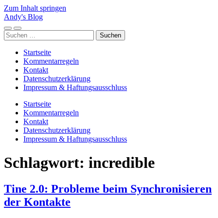
Zum Inhalt springen
Andy's Blog
Mobile-
Suchfeld
Suchen
Menü
ein-/ausblenden
nach:
ein-/ausblenden
Startseite
Kommentarregeln
Kontakt
Datenschutzerklärung
Impressum & Haftungsausschluss
Startseite
Kommentarregeln
Kontakt
Datenschutzerklärung
Impressum & Haftungsausschluss
Schlagwort:
incredible
Tine 2.0: Probleme beim Synchronisieren
der Kontakte