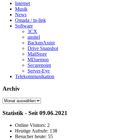
Internet
Musik
News
Omada / tp-link
Software
3CX
ansitel
BackupAssist
Drive Snapshot
MailStore
MDaemon
Securepoint
Server-Eye
Telekommunikation
Archiv
Archiv
Statistik - Seit 09.06.2021
Online Visitors:
2
Heutige Aufrufe:
138
Besucher heute:
55