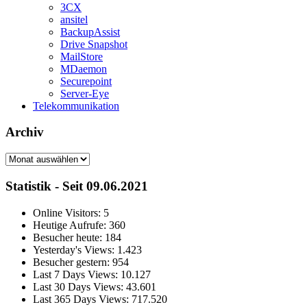
3CX
ansitel
BackupAssist
Drive Snapshot
MailStore
MDaemon
Securepoint
Server-Eye
Telekommunikation
Archiv
Archiv
Statistik - Seit 09.06.2021
Online Visitors:
5
Heutige Aufrufe:
360
Besucher heute:
184
Yesterday's Views:
1.423
Besucher gestern:
954
Last 7 Days Views:
10.127
Last 30 Days Views:
43.601
Last 365 Days Views:
717.520