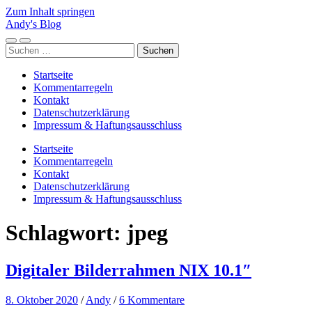
Zum Inhalt springen
Andy's Blog
Mobile-
Suchfeld
Suchen
Menü
ein-/ausblenden
nach:
ein-/ausblenden
Startseite
Kommentarregeln
Kontakt
Datenschutzerklärung
Impressum & Haftungsausschluss
Startseite
Kommentarregeln
Kontakt
Datenschutzerklärung
Impressum & Haftungsausschluss
Schlagwort:
jpeg
Digitaler Bilderrahmen NIX 10.1″
8. Oktober 2020
/
Andy
/
6 Kommentare